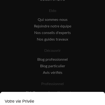
Eldo
Qui sommes-nous
Rejoindre notre équipe
Nos conseils d'experts
Nos guides travaux
Découvrir
Blog professionnel
Blog particulier
Avis vérifiés
Professionnel
EldoPro pour les artisans et pros
EldoNetwork pour les réseaux, marques et industriels
Votre vie Privée