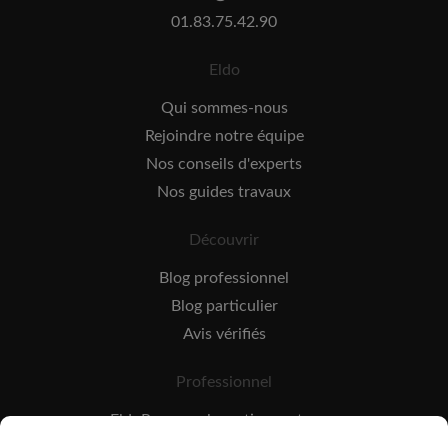
01.83.75.42.90
Eldo
Qui sommes-nous
Rejoindre notre équipe
Nos conseils d'experts
Nos guides travaux
Découvrir
Blog professionnel
Blog particulier
Avis vérifiés
Professionnel
EldoPro pour les artisans et pros