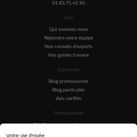
01.83.75.42.90
Eldo
Qui sommes-nous
Rejoindre notre équipe
Nos conseils d'experts
Nos guides travaux
Découvrir
Blog professionnel
Blog particulier
Avis vérifiés
Professionnel
EldoPro pour les artisans et pros
EldoNetwork pour les réseaux, marques et industriels
Votre vie Privée