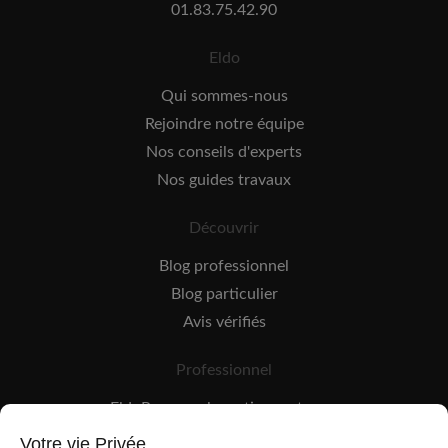
01.83.75.42.90
Eldo
Qui sommes-nous
Rejoindre notre équipe
Nos conseils d'experts
Nos guides travaux
Découvrir
Blog professionnel
Blog particulier
Avis vérifiés
Professionnel
EldoPro pour les artisans et pros
EldoNetwork pour les réseaux, marques et industriels
Votre vie Privée