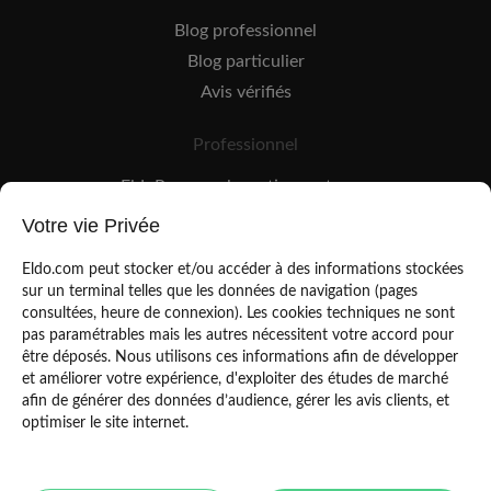
Blog professionnel
Blog particulier
Avis vérifiés
Professionnel
EldoPro pour les artisans et pros
EldoNetwork pour les réseaux, marques et industriels
Votre vie Privée
Règles de classement des artisans
Eldo.com peut stocker et/ou accéder à des informations stockées
sur un terminal telles que les données de navigation (pages
consultées, heure de connexion). Les cookies techniques ne sont
pas paramétrables mais les autres nécessitent votre accord pour
être déposés. Nous utilisons ces informations afin de développer
et améliorer votre expérience, d'exploiter des études de marché
afin de générer des données d’audience, gérer les avis clients, et
Mentions légales
CGU
optimiser le site internet.
Politique de confidentialité
Copyright Eldo 2021