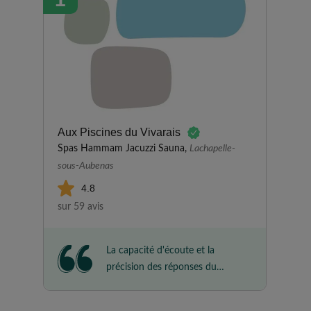
Aux Piscines du Vivarais
Spas Hammam Jacuzzi Sauna,
Lachapelle-
sous-Aubenas
4.8
sur 59 avis
La capacité d'écoute et la
précision des réponses du
responsable de la société créent
un sentiment de confiance