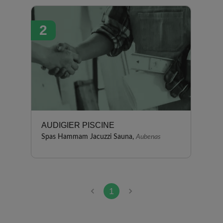
jamais démenti, du projet à ce
jour. J'ai également apprécie la
2
réactivité pour les interventions
après la mise en service de la
piscine. En plus d'être
sympathiques, l'assistante
commerciale et les techniciens
des "Piscines du Vivarais" sont
très professionnels et maitrisent
bien leur domaine. Satisfaction
totale, je recommande "Les
AUDIGIER PISCINE
Piscines du Vivarais" à mes
Spas Hammam Jacuzzi Sauna,
Aubenas
proches.
1