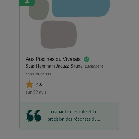
Aux Piscines du Vivarais
Spas Hammam Jacuzzi Sauna,
Lachapelle-
sous-Aubenas
4.8
sur 59 avis
La capacité d'écoute et la
précision des réponses du
responsable de la société créent
un sentiment de confiance