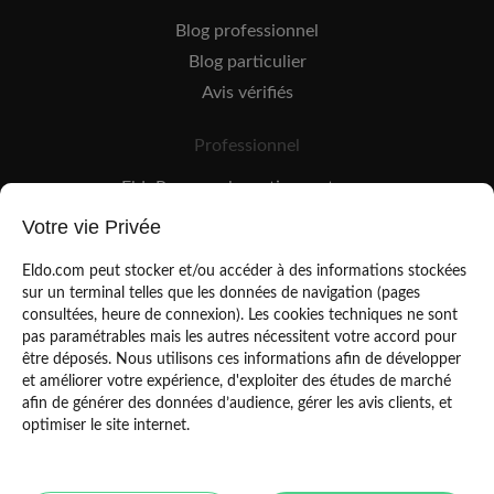
Blog professionnel
Blog particulier
Avis vérifiés
Professionnel
EldoPro pour les artisans et pros
EldoNetwork pour les réseaux, marques et industriels
Votre vie Privée
Règles de classement des artisans
Eldo.com peut stocker et/ou accéder à des informations stockées
sur un terminal telles que les données de navigation (pages
consultées, heure de connexion). Les cookies techniques ne sont
pas paramétrables mais les autres nécessitent votre accord pour
être déposés. Nous utilisons ces informations afin de développer
et améliorer votre expérience, d'exploiter des études de marché
afin de générer des données d’audience, gérer les avis clients, et
Mentions légales
CGU
optimiser le site internet.
Politique de confidentialité
Copyright Eldo 2021