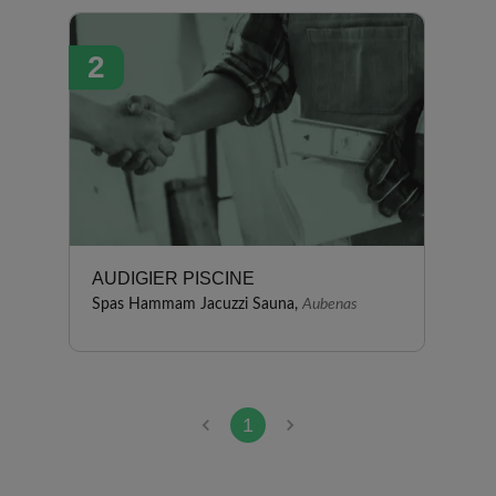
jamais démenti, du projet à ce
jour. J'ai également apprécie la
2
réactivité pour les interventions
après la mise en service de la
piscine. En plus d'être
sympathiques, l'assistante
commerciale et les techniciens
des "Piscines du Vivarais" sont
très professionnels et maitrisent
bien leur domaine. Satisfaction
totale, je recommande "Les
AUDIGIER PISCINE
Piscines du Vivarais" à mes
Spas Hammam Jacuzzi Sauna,
Aubenas
proches.
1