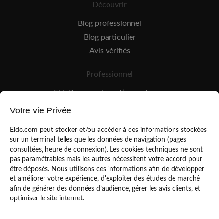
Découvrir
Blog professionnel
Blog particulier
Avis vérifiés
Professionnel
EldoPro pour les artisans et pros
EldoNetwork pour les réseaux, marques et industriels
Votre vie Privée
Règles de classement des artisans
Eldo.com peut stocker et/ou accéder à des informations stockées
sur un terminal telles que les données de navigation (pages
consultées, heure de connexion). Les cookies techniques ne sont
pas paramétrables mais les autres nécessitent votre accord pour
être déposés. Nous utilisons ces informations afin de développer
et améliorer votre expérience, d'exploiter des études de marché
afin de générer des données d’audience, gérer les avis clients, et
Mentions légales
CGU
optimiser le site internet.
Politique de confidentialité
Copyright Eldo 2021