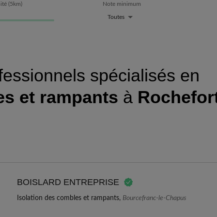
ité
(
5
km)
Note minimum
Toutes
fessionnels spécialisés en
es et rampants
à
Rochefor
BOISLARD ENTREPRISE
Isolation des combles et rampants,
Bourcefranc-le-Chapus