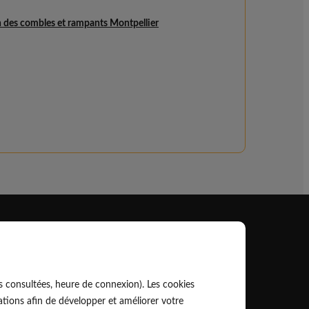
n des combles et rampants Montpellier
Professionnel
EldoPro pour les artisans et pros
s consultées, heure de connexion). Les cookies
ork pour les réseaux, marques et industriels
tions afin de développer et améliorer votre