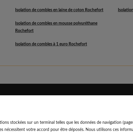
Isolation de combles en laine de coton Rochefort
Isolatio
Isolation de combles en mousse polyuréthane
Rochefort
Isolation de combles à 1 euro Rochefort
Eldo
Découvrir
Qui sommes-nous
Blog professionnel
ions stockées sur un terminal telles que les données de navigation (page
Rejoindre notre équipe
Blog particulier
EldoNetw
es nécessitent votre accord pour être déposés. Nous utilisons ces informa