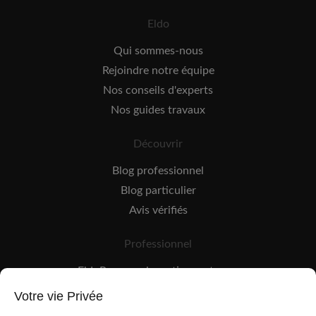
Eldo
Qui sommes-nous
Rejoindre notre équipe
Nos conseils d'experts
Nos guides travaux
Découvrir
Blog professionnel
Blog particulier
Avis vérifiés
Professionnel
EldoPro pour les artisans et pros
EldoNetwork pour les réseaux, marques et industriels
Votre vie Privée
Règles de classement des artisans