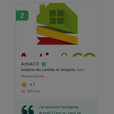
ils ont fait de l excellent travail.
Chantier laissé très propre.
2
Second chantier avec eux et
toujours satisfaite.
Communication avec Mr
Boislard et toute l équipe
excellente. Je recommande à
200%. Merci
Activ&CO
Isolation des combles et rampants,
Saint-
Médard-d'Aunis
4.7
sur 268 avis
J'ai rencontré l'entreprise
Activ&CO lors du Salon de