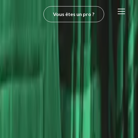
Vous êtes un pro ?