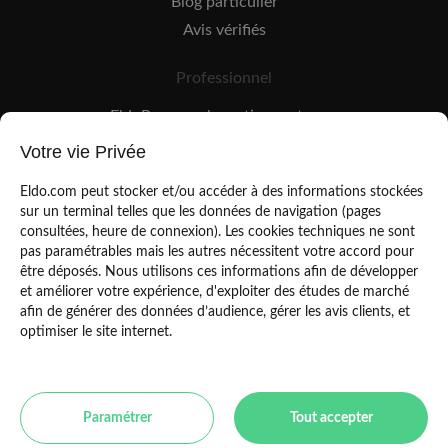
Blog particulier
Avis vérifiés
Professionnel
EldoPro pour les artisans et pros
EldoNetwork pour les réseaux, marques et industriels
Votre vie Privée
Règles de classement des artisans
Eldo.com peut stocker et/ou accéder à des informations stockées
sur un terminal telles que les données de navigation (pages
consultées, heure de connexion). Les cookies techniques ne sont
pas paramétrables mais les autres nécessitent votre accord pour
être déposés. Nous utilisons ces informations afin de développer
et améliorer votre expérience, d'exploiter des études de marché
afin de générer des données d’audience, gérer les avis clients, et
Mentions légales
CGU
optimiser le site internet.
Politique de confidentialité
Copyright Eldo 2021
Paramétrer
Tout accepter
Toulouse
Paris
Bordeaux
Marseille
Lyon