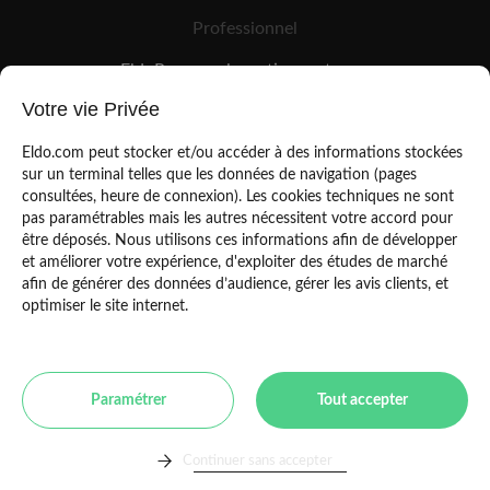
Professionnel
EldoPro pour les artisans et pros
EldoNetwork pour les réseaux, marques et industriels
Votre vie Privée
Règles de classement des artisans
Eldo.com peut stocker et/ou accéder à des informations stockées
sur un terminal telles que les données de navigation (pages
consultées, heure de connexion). Les cookies techniques ne sont
pas paramétrables mais les autres nécessitent votre accord pour
être déposés. Nous utilisons ces informations afin de développer
et améliorer votre expérience, d'exploiter des études de marché
afin de générer des données d’audience, gérer les avis clients, et
Mentions légales
CGU
optimiser le site internet.
Politique de confidentialité
Copyright Eldo 2021
Paramétrer
Tout accepter
Toulouse
Paris
Bordeaux
Marseille
Lyon
Montpellier
Lille
Continuer sans accepter