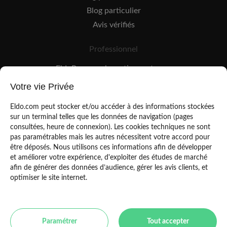
Blog particulier
Avis vérifiés
Professionnel
EldoPro pour les artisans et pros
EldoNetwork pour les réseaux, marques et industriels
Votre vie Privée
Règles de classement des artisans
Eldo.com peut stocker et/ou accéder à des informations stockées
sur un terminal telles que les données de navigation (pages
consultées, heure de connexion). Les cookies techniques ne sont
pas paramétrables mais les autres nécessitent votre accord pour
être déposés. Nous utilisons ces informations afin de développer
et améliorer votre expérience, d'exploiter des études de marché
afin de générer des données d’audience, gérer les avis clients, et
Mentions légales
CGU
optimiser le site internet.
Politique de confidentialité
Copyright Eldo 2021
Paramétrer
Tout accepter