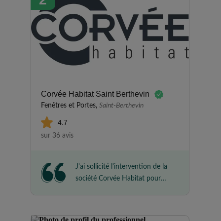
dans le conseil que dans la
réalisation. Nous avons apprécié
les échanges et explications
claires, la conception du projet,
le fait de pouvoir visiter
l’entrepôt de conception et
assemblage à Conlie. Nous
avons également apprécié le
Corvée Habitat Saint Berthevin
respect des délais, le
Fenêtres et Portes,
Saint-Berthevin
professionnalisme à toutes les
4.7
étapes, le commercial, le
sur 36 avis
métreur, les monteurs… tous
ont œuvré pour réaliser notre
projet très réussi. Nous les
J'ai sollicité l'intervention de la
recommandons sans hésitation.
société Corvée Habitat pour
l'installation de ma pergola en
aluminium. Leur équipe a
globalement respecté les délais,