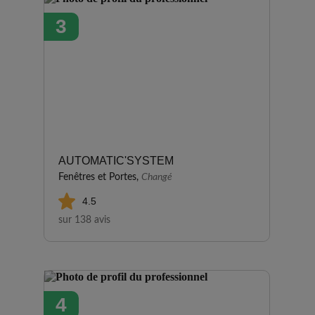
malgré des conditions météo
3
difficiles. Le rendu final est de
qualité et correspond
parfaitement à mes attentes.
AUTOMATIC'SYSTEM
Fenêtres et Portes,
Changé
4.5
sur 138 avis
4