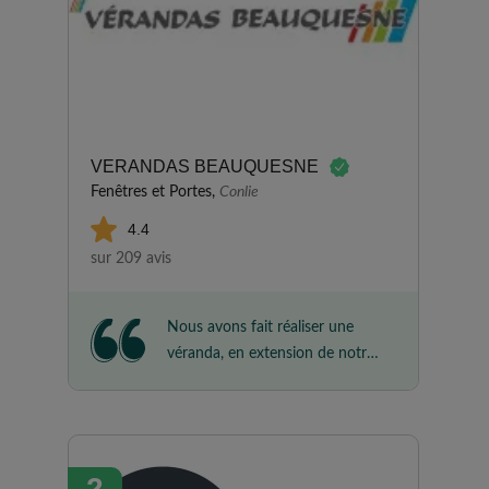
VERANDAS BEAUQUESNE
Fenêtres et Portes,
Conlie
4.4
sur 209 avis
Nous avons fait réaliser une
véranda, en extension de notre
salle à manger, afin de profiter
au maximum de notre jardin.
Nous avons été très satisfaits
des prestations réalisées par
2
Vérandas BEAUQUESNE, tant