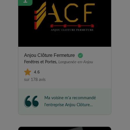
Anjou Clôture Fermeture
Fenêtres et Portes,
Longuenée-en-Anjou
4.6
sur 178 avis
Ma voisine m'a recommandé
l'entreprise Anjou Clôture
Fermeture et je les ai donc
contactés pour l'installation de
clôtures dans mon jardin. Les