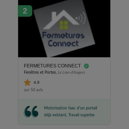
employés se sont montrés
2
charmants et ont travaillé très
proprement. J'en suis très
contente !
FERMETURES CONNECT
Fenêtres et Portes,
Le Lion-d'Angers
4.8
sur 50 avis
Motorisation faac d'un portail
déjà existant, Travail superbe