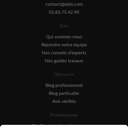
contact@eldo.com
01.83.75.42.90
Eldo
Qui sommes-nous
Rejoindre notre équipe
Nos conseils d'experts
Nos guides travaux
Découvrir
Blog professionnel
Blog particulier
Avis vérifiés
Professionnel
EldoPro pour les artisans et pros