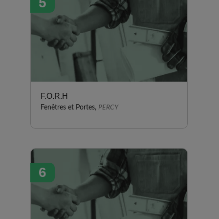
5
F.O.R.H
Fenêtres et Portes,
PERCY
6