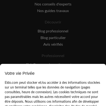
Nos conseils d'experts
Nos guides travaux
Découvrir
Blog professionnel
Blog particulier
Avis vérifiés
Professionnel
EldoPro pour les artisans et pros
EldoNetwork pour les réseaux, marques et industriels
Votre vie Privée
Règles de classement des artisans
Eldo.com peut stocker et/ou accéder à des informations stockées
sur un terminal telles que les données de navigation (pages
consultées, heure de connexion). Les cookies techniques ne sont
pas paramétrables mais les autres nécessitent votre accord pour
être déposés. Nous utilisons ces informations afin de développer