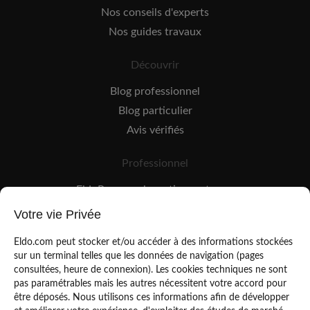
Nos conseils d'experts
Nos guides travaux
Découvrir
Blog professionnel
Blog particulier
Avis vérifiés
Professionnel
EldoPro pour les artisans et pros
EldoNetwork pour les réseaux, marques et industriels
Votre vie Privée
Règles de classement des artisans
Eldo.com peut stocker et/ou accéder à des informations stockées
sur un terminal telles que les données de navigation (pages
consultées, heure de connexion). Les cookies techniques ne sont
pas paramétrables mais les autres nécessitent votre accord pour
être déposés. Nous utilisons ces informations afin de développer