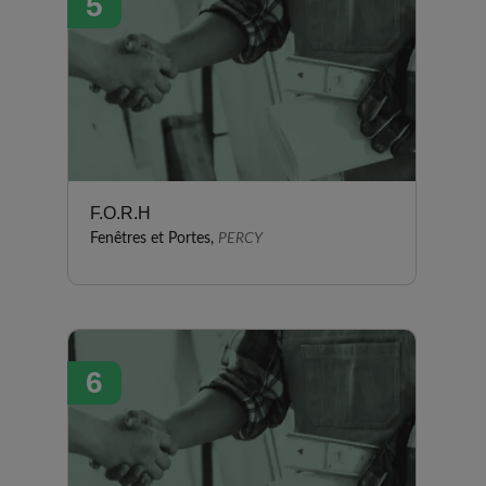
5
F.O.R.H
Fenêtres et Portes,
PERCY
6