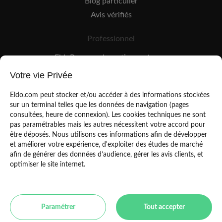
Blog particulier
Avis vérifiés
Professionnel
EldoPro pour les artisans et pros
EldoNetwork pour les réseaux, marques et industriels
Votre vie Privée
Règles de classement des artisans
Eldo.com peut stocker et/ou accéder à des informations stockées
sur un terminal telles que les données de navigation (pages
consultées, heure de connexion). Les cookies techniques ne sont
pas paramétrables mais les autres nécessitent votre accord pour
être déposés. Nous utilisons ces informations afin de développer
et améliorer votre expérience, d'exploiter des études de marché
afin de générer des données d’audience, gérer les avis clients, et
Mentions légales
CGU
optimiser le site internet.
Politique de confidentialité
Copyright Eldo 2021
Paramétrer
Tout accepter
Toulouse
Paris
Bordeaux
Marseille
Lyon