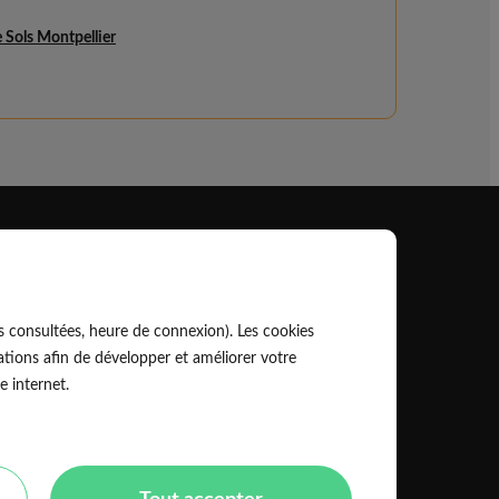
 Sols Montpellier
Professionnel
EldoPro pour les artisans et pros
s consultées, heure de connexion). Les cookies
ork pour les réseaux, marques et industriels
tions afin de développer et améliorer votre
e internet.
Règles de classement des artisans