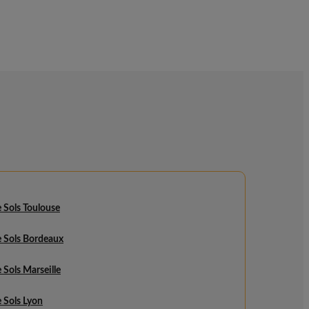
 Sols Toulouse
e Sols Bordeaux
 Sols Marseille
 Sols Lyon