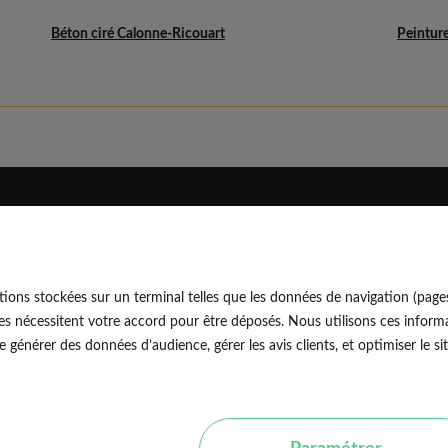
Béton ciré Calonne-Ricouart
Peinture
Eldo
Découvrir
Qui sommes-nous
Blog professionnel
ions stockées sur un terminal telles que les données de navigation (page
Rejoindre notre équipe
Blog particulier
EldoNetw
es nécessitent votre accord pour être déposés. Nous utilisons ces informa
Nos conseils d'experts
générer des données d’audience, gérer les avis clients, et optimiser le sit
Avis vérifiés
Nos guides travaux