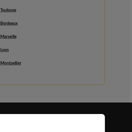
 Toulouse
e Bordeaux
Marseille
 Lyon
 Montpellier
Professionnel