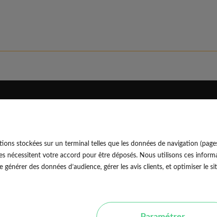
Eldo
Découvrir
Qui sommes-nous
Blog professionnel
ions stockées sur un terminal telles que les données de navigation (page
Rejoindre notre équipe
Blog particulier
EldoNetw
es nécessitent votre accord pour être déposés. Nous utilisons ces informa
Nos conseils d'experts
générer des données d’audience, gérer les avis clients, et optimiser le sit
Avis vérifiés
Nos guides travaux