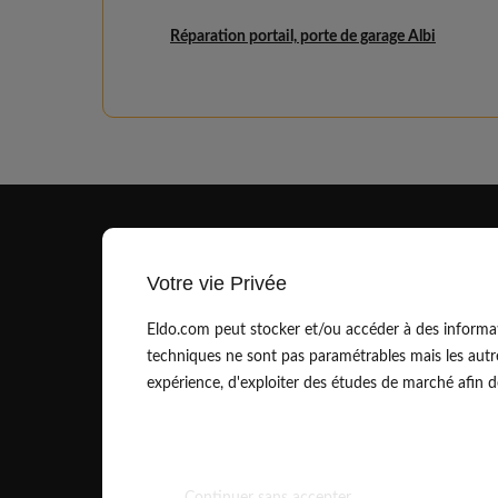
Réparation portail, porte de garage Albi
Votre vie Privée
Eldo.com peut stocker et/ou accéder à des informat
techniques ne sont pas paramétrables mais les autr
contact@eldo.com
expérience, d'exploiter des études de marché afin de 
01.83.75.42.90
Continuer sans accepter