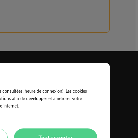
Professionnel
EldoPro pour les artisans et pros
s consultées, heure de connexion). Les cookies
ork pour les réseaux, marques et industriels
tions afin de développer et améliorer votre
e internet.
Règles de classement des artisans