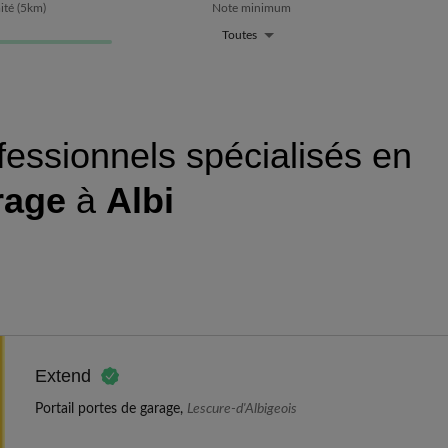
ité
(
5
km)
Note minimum
Toutes
fessionnels spécialisés en
rage
à
Albi
Extend
Portail portes de garage,
Lescure-d'Albigeois