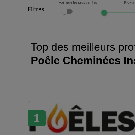
Voir que les pros vérifiés
Proxim
Filtres
Top des meilleurs pro
Poêle Cheminées In
1