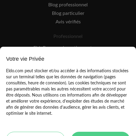
Blog professionnel
Blog particulier
Avis vérifiés
Professionnel
EldoPro pour les artisans et pros
EldoNetwork pour les réseaux, marques et industriels
Votre vie Privée
Règles de classement des artisans
Eldo.com peut stocker et/ou accéder à des informations stockées
sur un terminal telles que les données de navigation (pages
consultées, heure de connexion). Les cookies techniques ne sont
pas paramétrables mais les autres nécessitent votre accord pour
être déposés. Nous utilisons ces informations afin de développer
et améliorer votre expérience, d'exploiter des études de marché
afin de générer des données d’audience, gérer les avis clients, et
Mentions légales
CGU
optimiser le site internet.
Politique de confidentialité
Copyright Eldo 2021