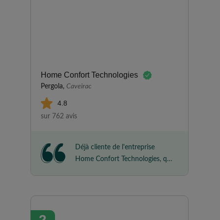
Home Confort Technologies
Pergola,
Caveirac
4.8
sur 762 avis
Déjà cliente de l'entreprise
Home Confort Technologies, qui
avait installé nos fenêtres il y a
quelque temps, je les ai de
nouveau sollicités à la suite d'un
cambriolage pour le
2
remplacement d'une porte-