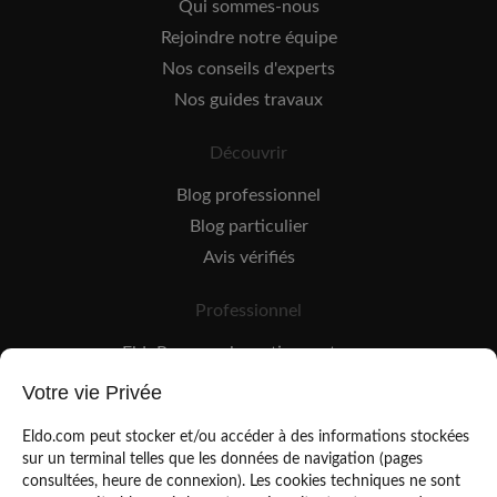
Qui sommes-nous
Rejoindre notre équipe
Nos conseils d'experts
Nos guides travaux
Découvrir
Blog professionnel
Blog particulier
Avis vérifiés
Professionnel
EldoPro pour les artisans et pros
EldoNetwork pour les réseaux, marques et industriels
Votre vie Privée
Règles de classement des artisans
Eldo.com peut stocker et/ou accéder à des informations stockées
sur un terminal telles que les données de navigation (pages
consultées, heure de connexion). Les cookies techniques ne sont