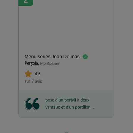
fenêtre. L'installation s'est très
bien déroulée. Un réglage s'est
ensuite avéré nécessaire, mais
l'entreprise est intervenue très
rapidement pour y remédier.
J'apprécie particulièrement leur
réactivité et leur sérieux. Je suis
une nouvelle fois pleinement
Menuiseries Jean Delmas
satisfaite de leurs services et je
Pergola,
Montpellier
recommande cette entreprise !
4.6
sur 7 avis
pose d'un portail à deux
vantaux et d'un portillon
équipes bureau et chantier au
top