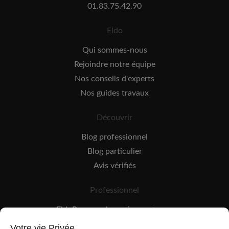
01.83.75.42.90
Eldo
Qui sommes-nous
Rejoindre notre équipe
Nos conseils d'experts
Nos guides travaux
Découvrir
Blog professionnel
Blog particulier
Avis vérifiés
Professionnel
EldoPro pour les artisans et pros
EldoNetwork pour les réseaux, marques et industriels
Votre vie Privée