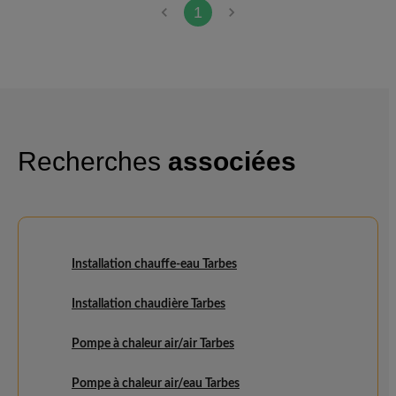
Equipe très sympathique et très
1
professionnelle, tant dans
l'aspect commercial que
technique. Nous sommes très
satisfaits de cette société.
Recherches
associées
Installation chauffe-eau Tarbes
Installation chaudière Tarbes
Pompe à chaleur air/air Tarbes
Pompe à chaleur air/eau Tarbes