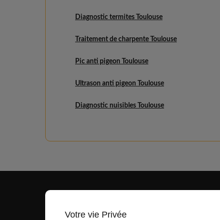
Diagnostic termites Toulouse
Traitement de charpente Toulouse
Pic anti pigeon Toulouse
Ultrason anti pigeon Toulouse
Diagnostic nuisibles Toulouse
Votre vie Privée