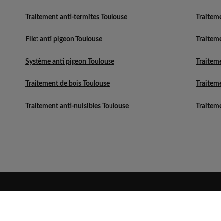
Traitement anti-termites Toulouse
Traitem
Filet anti pigeon Toulouse
Traitem
Système anti pigeon Toulouse
Traiteme
Traitement de bois Toulouse
Traitem
Traitement anti-nuisibles Toulouse
Traitem
Eldo
Découvrir