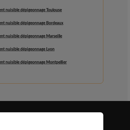
ent nuisible dépigeonnage Toulouse
ent nuisible dépigeonnage Bordeaux
nt nuisible dépigeonnage Marseille
ent nuisible dépigeonnage Lyon
ent nuisible dépigeonnage Montpellier
Professionnel