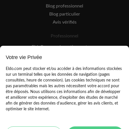
Blog professionnel
Blog particulier
Avis vérifiés
Professionnel
EldoPro pour les artisans et pros
EldoNetwork pour les réseaux, marques et industriels
Votre vie Privée
Règles de classement des artisans
Eldo.com peut stocker et/ou accéder à des informations stockées
sur un terminal telles que les données de navigation (pages
consultées, heure de connexion). Les cookies techniques ne sont
pas paramétrables mais les autres nécessitent votre accord pour
être déposés. Nous utilisons ces informations afin de développer
et améliorer votre expérience, d'exploiter des études de marché
afin de générer des données d’audience, gérer les avis clients, et
Mentions légales
CGU
optimiser le site internet.
Politique de confidentialité
Copyright Eldo 2021