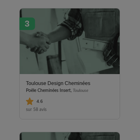
secondaire. Nous ne l'utilisons
pas énormément. La pose n'a
posé aucun problème. Je suis
3
satisfait.
Toulouse Design Cheminées
Poêle Cheminées Insert,
Toulouse
4.6
sur 58 avis