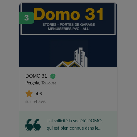
laissant le temps du choix. Nous
sommes très satisfait . Merci à
3
toute l'équipe.
DOMO 31
Pergola,
Toulouse
4.6
sur 54 avis
J'ai sollicité la société DOMO,
qui est bien connue dans le
quartier. La première fois que j'ai