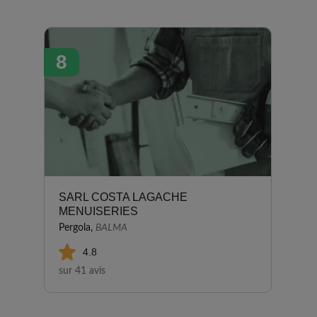
lien. Nous recommandons très
vivement Ambiance Paysage. C
P M
8
SARL COSTA LAGACHE
MENUISERIES
Pergola,
BALMA
4.8
sur 41 avis