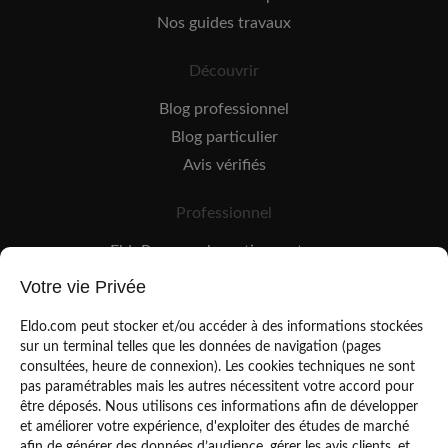
Nos guides travaux
Découvrir
Blog professionnel
Blog particulier
Avis vérifiés
Professionnel
EldoPro pour les artisans et pros
EldoNetwork pour les réseaux, marques et industriels
Votre vie Privée
Règles de classement des artisans
Eldo.com peut stocker et/ou accéder à des informations stockées
sur un terminal telles que les données de navigation (pages
consultées, heure de connexion). Les cookies techniques ne sont
pas paramétrables mais les autres nécessitent votre accord pour
être déposés. Nous utilisons ces informations afin de développer
et améliorer votre expérience, d'exploiter des études de marché
afin de générer des données d’audience, gérer les avis clients, et