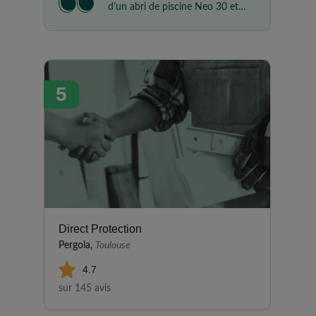
d’un abri de piscine Neo 30 et
nous souhaitons partager notre
expérience avec l’entreprise
Azenco. Nous sommes
extrêmement satisfaits du
5
produit et recommandons
Azenco pour leur
professionnalisme, leur écoute,
leur réactivité. De la commande
à la livraison tout a été
absolument parfait.
Direct Protection
Pergola,
Toulouse
4.7
sur 145 avis