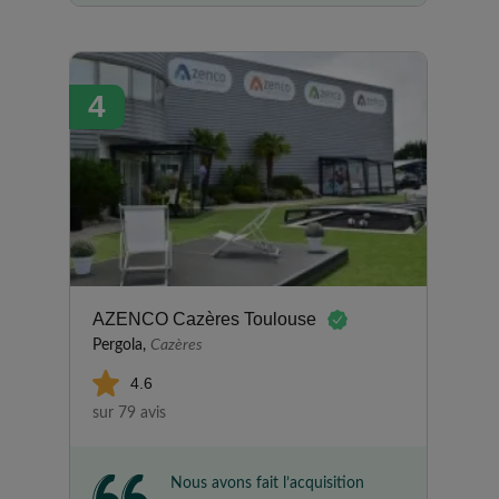
fait appel à eux, il y a 10 ans,
c'était pour le remplacement
d'une porte-fenêtre avec volets
4
roulants dans le séjour et d'une
fenêtre avec volet roulant dans
une chambre. J'étais très
satisfaite et j'ai donc de
nouveau fait appel à eux pour
de nouveaux volets roulants.
L'équipe technique a été
vraiment charmante. Je valide la
société DOMO.
AZENCO Cazères Toulouse
Pergola,
Cazères
4.6
sur 79 avis
Nous avons fait l’acquisition