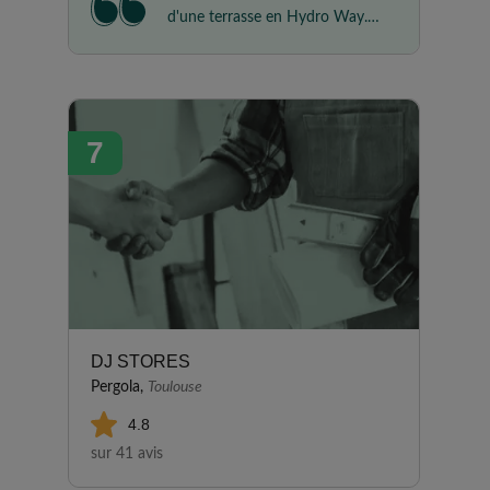
d'une terrasse en Hydro Way.
En premier, nous avons
rencontré un entrepreneur avec
de bons conseils pour réaliser le
devis. En second, c'est toute
7
l'équipe qui s'est montrée très
professionnelle, réactive,
soignée et très sympathique.
Une efficacité hors pair tant sur
le travail que le respect des
clients ( horaires suivis,
nettoyage du chantier avant de
partir...). Le résultat est au delà
de nos attentes pour le rendu
DJ STORES
final, tout s'est très bien passé.
Pergola,
Toulouse
Bravo aussi à la secrétaire qui
4.8
sait être à l'écoute des
sur 41 avis
demandes pour faire ensuite le