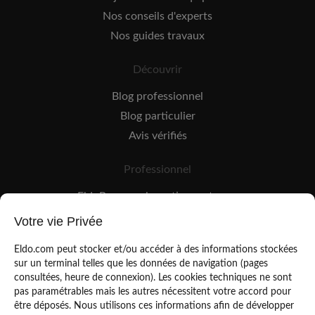
Nos conseils d'experts
Nos guides travaux
Découvrir
Blog professionnel
Blog particulier
Avis vérifiés
Professionnel
EldoPro pour les artisans et pros
EldoNetwork pour les réseaux, marques et industriels
Votre vie Privée
Règles de classement des artisans
Eldo.com peut stocker et/ou accéder à des informations stockées
sur un terminal telles que les données de navigation (pages
consultées, heure de connexion). Les cookies techniques ne sont
pas paramétrables mais les autres nécessitent votre accord pour
être déposés. Nous utilisons ces informations afin de développer