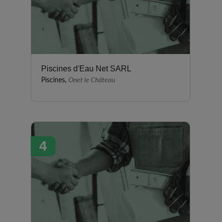
traitance), qui malgré le froid a
été très professionnelle et en
prime très sympathique. La mise
en service réalisée par Richard
était top, les explications étaient
les bienvenues pour les
Piscines d'Eau Net SARL
néophytes que nous sommes.
Piscines,
Onet le Château
En résumé, même si nous
n'avons pas encore pu profiter
de notre piscine en ce mois de
décembre, nous recommandons
fortement ELEGANCE PISCINES
4
: qualité de l'accueil en magasin,
disponibilité et réactivité du
service commercial,
professionnalisme et bonne
humeur des équipes techniques,
nous sommes pleinement
satisfaits.