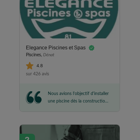
Elegance Piscines et Spas
Piscines,
Dénat
4.8
sur 426 avis
Nous avions l'objectif d'installer
une piscine dès la construction
de notre maison en 2023. Après
un premier devis chez
ELEGANCE PISCINES, nous
n'avons jamais eu à subir de
2
relance commerciale. Nous