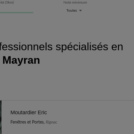
ité
(
5
km)
Note minimum
Toutes
fessionnels spécialisés en
à
Mayran
Moutardier Eric
Fenêtres et Portes,
Rignac