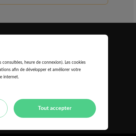
Professionnel
EldoPro pour les artisans et pros
s consultées, heure de connexion). Les cookies
ork pour les réseaux, marques et industriels
tions afin de développer et améliorer votre
e internet.
Règles de classement des artisans
Tout accepter
Mentions légales
CGU
olitique de confidentialité
Copyright Eldo 2021