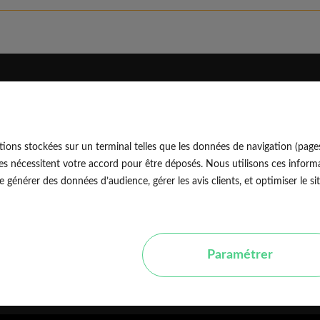
Eldo
Découvrir
Qui sommes-nous
Blog professionnel
ions stockées sur un terminal telles que les données de navigation (page
Rejoindre notre équipe
Blog particulier
EldoNetw
es nécessitent votre accord pour être déposés. Nous utilisons ces informa
Nos conseils d'experts
générer des données d’audience, gérer les avis clients, et optimiser le sit
Avis vérifiés
Nos guides travaux
Paramétrer
P