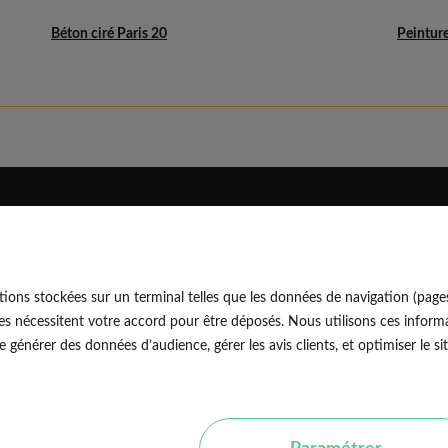
Béton ciré Paris 20
Peinture
Eldo
Découvrir
Qui sommes-nous
Blog professionnel
ions stockées sur un terminal telles que les données de navigation (page
Rejoindre notre équipe
Blog particulier
EldoNetw
es nécessitent votre accord pour être déposés. Nous utilisons ces informa
Nos conseils d'experts
générer des données d’audience, gérer les avis clients, et optimiser le sit
Avis vérifiés
Nos guides travaux