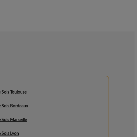
 Sols Toulouse
e Sols Bordeaux
 Sols Marseille
 Sols Lyon