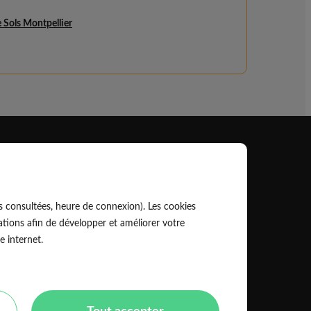
 Sols Montpellier
Professionnel
EldoPro pour les artisans et pros
s consultées, heure de connexion). Les cookies
ork pour les réseaux, marques et industriels
tions afin de développer et améliorer votre
e internet.
Règles de classement des artisans