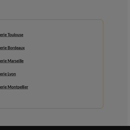
rie Toulouse
rie Bordeaux
rie Marseille
rie Lyon
rie Montpellier