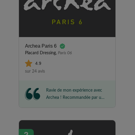
Archea Paris 6
Placard Dressing,
Paris 06
4.9
sur 24 avis
Ravie de mon expérience avec
Archea ! Recommandée par une
amie, j'ai sollicité leur expertise
pour une penderie sur mesure.
Du premier contact à la pose,
tout a été parfait. L'équipe est
2
géniale, les poseurs ont été