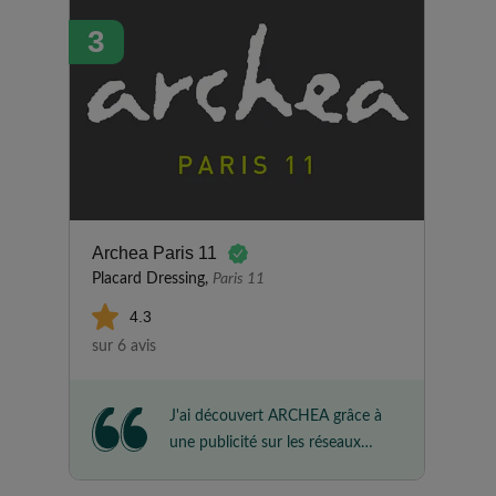
dans le passé. Je la recommande
3
sans aucun souci pour leur
sérieux et le respect du délai
convenu; franchement rien à
dire de négatif. Nous les avions
informés au préalable de nos
souhaits et ils nous ont présenté
plusieurs plans jusqu'à ce que ça
corresponde à nos attentes.
Archea Paris 11
Placard Dressing,
Paris 11
4.3
sur 6 avis
J'ai découvert ARCHEA grâce à
une publicité sur les réseaux
sociaux. Je leur ai demandé la