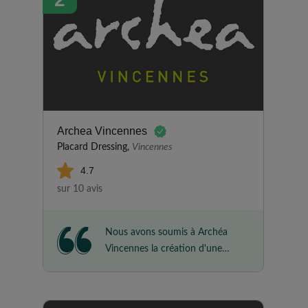
sérieux et efficaces, et ils ont
rendu le chantier parfaitement
nettoyé. Le rendu est tout
simplement extraordinaire !
Archea Vincennes
Placard Dressing,
Vincennes
4.7
sur 10 avis
Nous avons soumis à Archéa
Vincennes la création d'une
bibliothèque et meuble de
télévision. Nous avions déjà
travaillé avec cette entreprise