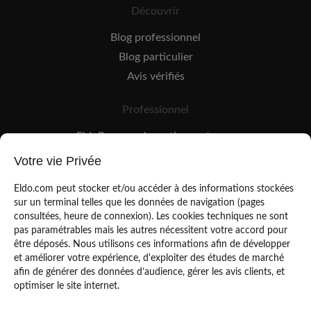
Découvrir
Blog professionnel
Blog particulier
Avis vérifiés
Professionnel
EldoPro pour les artisans et pros
EldoNetwork pour les réseaux, marques et industriels
Votre vie Privée
Règles de classement des artisans
Eldo.com peut stocker et/ou accéder à des informations stockées
sur un terminal telles que les données de navigation (pages
consultées, heure de connexion). Les cookies techniques ne sont
pas paramétrables mais les autres nécessitent votre accord pour
être déposés. Nous utilisons ces informations afin de développer
et améliorer votre expérience, d'exploiter des études de marché
afin de générer des données d’audience, gérer les avis clients, et
Mentions légales
CGU
optimiser le site internet.
Politique de confidentialité
Copyright Eldo 2021