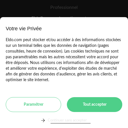
Professionnel
EldoPro pour les artisans et pros
EldoNetwork pour les réseaux, marques et industriels
Votre vie Privée
Règles de classement des artisans
Eldo.com peut stocker et/ou accéder à des informations stockées
sur un terminal telles que les données de navigation (pages
consultées, heure de connexion). Les cookies techniques ne sont
pas paramétrables mais les autres nécessitent votre accord pour
être déposés. Nous utilisons ces informations afin de développer
et améliorer votre expérience, d'exploiter des études de marché
afin de générer des données d’audience, gérer les avis clients, et
Mentions légales
CGU
optimiser le site internet.
Politique de confidentialité
Copyright Eldo 2021
Paramétrer
Tout accepter
Toulouse
Paris
Bordeaux
Marseille
Lyon
Montpellier
Lille
Continuer sans accepter