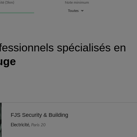
ité
(
5
km)
Note minimum
Toutes
fessionnels spécialisés en
uge
FJS Security & Building
Electricité,
Paris 20