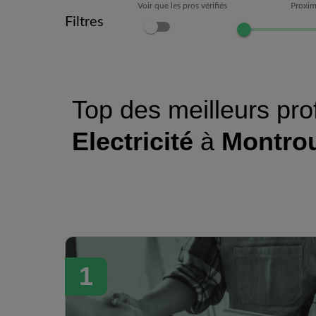
Voir que les pros vérifiés
Proxim
Filtres
Top des meilleurs pro
Electricité
à
Montro
1