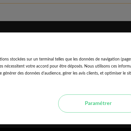
Eldo
Découvrir
Qui sommes-nous
Blog professionnel
ions stockées sur un terminal telles que les données de navigation (page
Rejoindre notre équipe
Blog particulier
EldoNetw
es nécessitent votre accord pour être déposés. Nous utilisons ces informa
Nos conseils d'experts
générer des données d’audience, gérer les avis clients, et optimiser le sit
Avis vérifiés
Nos guides travaux
Paramétrer
P