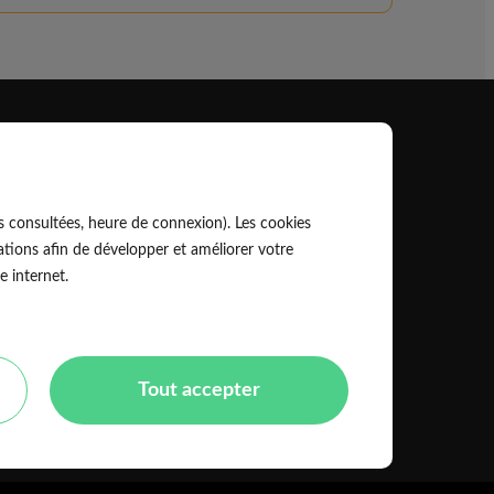
Professionnel
EldoPro pour les artisans et pros
s consultées, heure de connexion). Les cookies
ork pour les réseaux, marques et industriels
tions afin de développer et améliorer votre
e internet.
Règles de classement des artisans
Tout accepter
Mentions légales
CGU
olitique de confidentialité
Copyright Eldo 2021