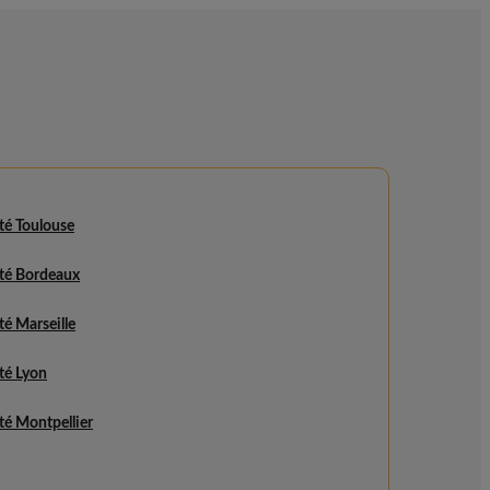
ité Toulouse
ité Bordeaux
ité Marseille
ité Lyon
ité Montpellier