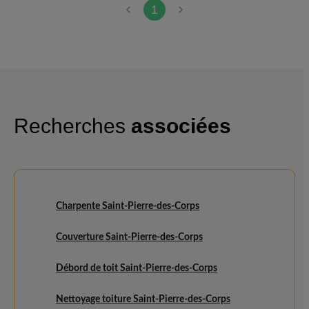
très bon conseil notamment
1
dans les primes CEE que je ne
connaissais pas. Au niveau de
l’administratif les filles sont très
consicencieuses Les techniciens
ont fait un très bon travaile sur
place, très rapide et très propre.
Recherches
associées
Je recommande AXXION
Charpente Saint-Pierre-des-Corps
Couverture Saint-Pierre-des-Corps
Débord de toit Saint-Pierre-des-Corps
Nettoyage toiture Saint-Pierre-des-Corps