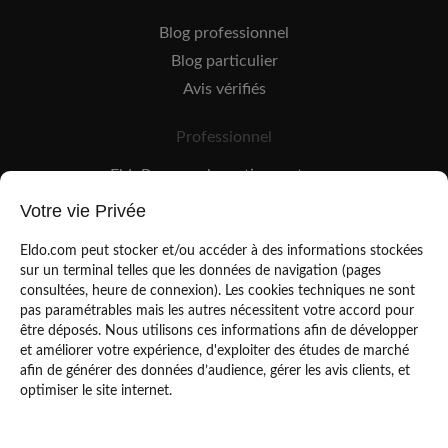
Blog professionnel
Blog particulier
Avis vérifiés
Professionnel
EldoPro pour les artisans et pros
EldoNetwork pour les réseaux, marques et industriels
Votre vie Privée
Règles de classement des artisans
Eldo.com peut stocker et/ou accéder à des informations stockées
sur un terminal telles que les données de navigation (pages
consultées, heure de connexion). Les cookies techniques ne sont
pas paramétrables mais les autres nécessitent votre accord pour
être déposés. Nous utilisons ces informations afin de développer
et améliorer votre expérience, d'exploiter des études de marché
afin de générer des données d’audience, gérer les avis clients, et
Mentions légales
CGU
optimiser le site internet.
Politique de confidentialité
Copyright Eldo 2021