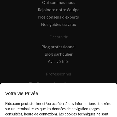
Qui sommes-nous
Rejoindre notre équipe
Nos conseils d'experts
Nos guides travaux
Découvrir
Blog professionnel
Blog particulier
Avis vérifiés
Professionnel
EldoPro pour les artisans et pros
EldoNetwork pour les réseaux, marques et industriels
Votre vie Privée
Règles de classement des artisans
Eldo.com peut stocker et/ou accéder à des informations stockées
sur un terminal telles que les données de navigation (pages
consultées, heure de connexion). Les cookies techniques ne sont