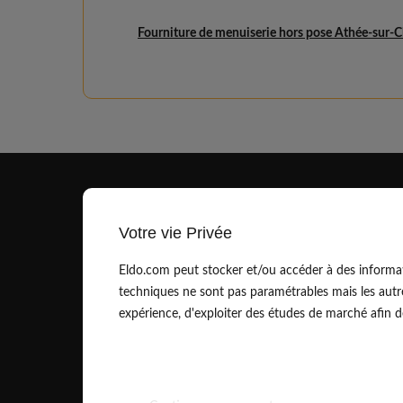
Fourniture de menuiserie hors pose Athée-sur-C
Votre vie Privée
Eldo.com peut stocker et/ou accéder à des informat
techniques ne sont pas paramétrables mais les autr
contact@eldo.com
expérience, d'exploiter des études de marché afin de 
01.83.75.42.90