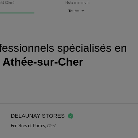
ité
(
5
km)
Note minimum
Toutes
fessionnels spécialisés en
à
Athée-sur-Cher
DELAUNAY STORES
Fenêtres et Portes,
Bléré