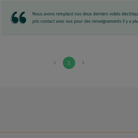
Nous avons remplacé nos deux derniers volets électri
pris contact avec eux pour des renseignements il y a plusi
propre, rapide et efficace. Excellent rapport qualité/prix.
1