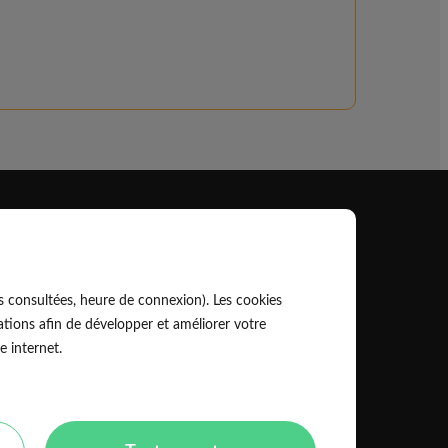
Professionnel
EldoPro pour les artisans et pros
s consultées, heure de connexion). Les cookies
ork pour les réseaux, marques et industriels
tions afin de développer et améliorer votre
e internet.
Règles de classement des artisans