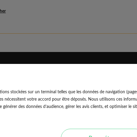
her
Eldo
Découvrir
Qui sommes-nous
Blog professionnel
ions stockées sur un terminal telles que les données de navigation (page
Rejoindre notre équipe
Blog particulier
EldoNetw
es nécessitent votre accord pour être déposés. Nous utilisons ces informa
Nos conseils d'experts
générer des données d’audience, gérer les avis clients, et optimiser le sit
Avis vérifiés
Nos guides travaux