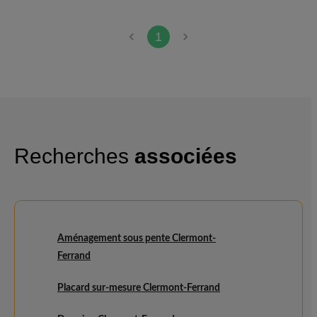
intérieur. L'intervention a été
réalisée plus rapidement que je
ne l'imaginais.
1
Recherches
associées
Aménagement sous pente Clermont-
Ferrand
Placard sur-mesure Clermont-Ferrand