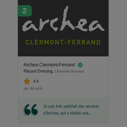
maison très sérieuse, impression
2
confirmée par une prestation
très aboutie du début jusqu'à la
fin de la réalisation de notre
projet. Délai de délivrance des
plans rapide , respect des
engagements pour la livraison et
la pose, niveau de protection du
parquet exceptionnel, travail et
finition parfaits. Enfin, nous
Archea Clermont-Ferrand
voudrions remercier Magalie et
Placard Dressing,
Clermont-Ferrand
Richard pour leur accueil et
4.6
pour l'extrême gentillesse qui les
sur 46 avis
caractérise. Nathalie et Reda.
Je suis très satisfait des services
d'Archea, qui a réalisé une
étagère sur mesure pour mon