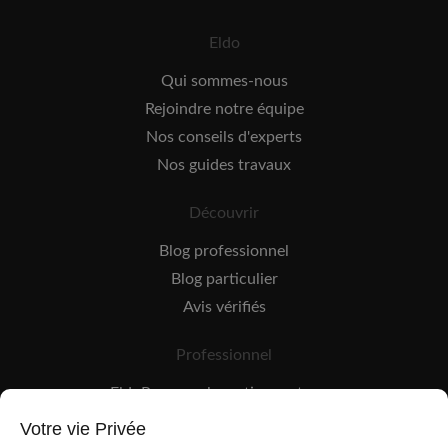
Eldo
Qui sommes-nous
Rejoindre notre équipe
Nos conseils d'experts
Nos guides travaux
Découvrir
Blog professionnel
Blog particulier
Avis vérifiés
Professionnel
EldoPro pour les artisans et pros
EldoNetwork pour les réseaux, marques et industriels
Votre vie Privée