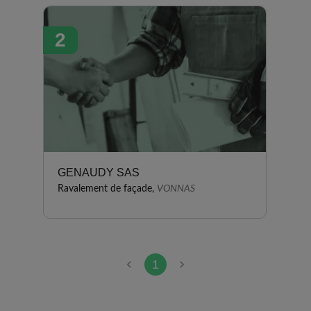
d'artisants locaux. Nous
sommes entièrement satisfait
2
du résultat de nos façades suite
à l'application du produit
VERTIKAL, nous recommandons
MR.DELMER et son équipe.
GENAUDY SAS
Ravalement de façade,
VONNAS
1