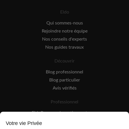
Eldo
Qui sommes-nous
Rejoindre notre équipe
Nos conseils d'experts
Nos guides travaux
Découvrir
Blog professionnel
Blog particulier
Avis vérifiés
Professionnel
EldoPro pour les artisans et pros
EldoNetwork pour les réseaux, marques et industriels
Votre vie Privée