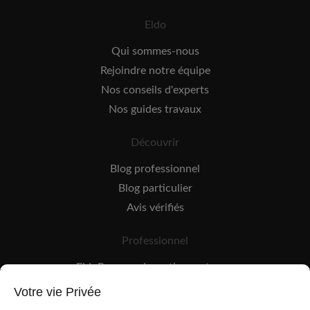
Eldo
Qui sommes-nous
Rejoindre notre équipe
Nos conseils d'experts
Nos guides travaux
Découvrir
Blog professionnel
Blog particulier
Avis vérifiés
Professionnel
EldoPro pour les artisans et pros
EldoNetwork pour les réseaux, marques et industriels
Votre vie Privée
Règles de classement des artisans