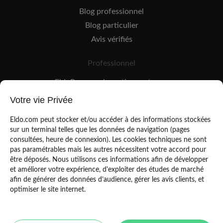
Blog professionnel
Blog particulier
Avis vérifiés
Professionnel
EldoPro pour les artisans et pros
EldoNetwork pour les réseaux, marques et industriels
Votre vie Privée
Règles de classement des artisans
Eldo.com peut stocker et/ou accéder à des informations stockées
sur un terminal telles que les données de navigation (pages
consultées, heure de connexion). Les cookies techniques ne sont
pas paramétrables mais les autres nécessitent votre accord pour
être déposés. Nous utilisons ces informations afin de développer
et améliorer votre expérience, d'exploiter des études de marché
afin de générer des données d’audience, gérer les avis clients, et
Mentions légales
CGU
optimiser le site internet.
Politique de confidentialité
Copyright Eldo 2021