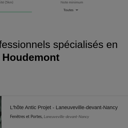
ité
(
5
km)
Note minimum
Toutes
fessionnels spécialisés en
à
Houdemont
L'hôte Antic Projet - Laneuveville-devant-Nancy
Fenêtres et Portes,
Laneuveville-devant-Nancy