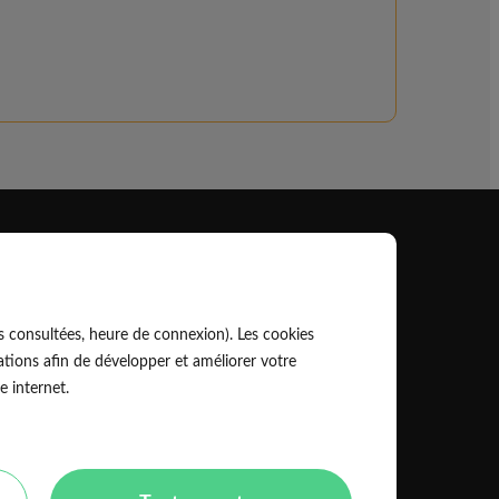
Professionnel
EldoPro pour les artisans et pros
s consultées, heure de connexion). Les cookies
ork pour les réseaux, marques et industriels
tions afin de développer et améliorer votre
e internet.
Règles de classement des artisans