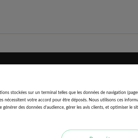
Eldo
Découvrir
Qui sommes-nous
Blog professionnel
ions stockées sur un terminal telles que les données de navigation (page
Rejoindre notre équipe
Blog particulier
EldoNetw
es nécessitent votre accord pour être déposés. Nous utilisons ces informa
Nos conseils d'experts
générer des données d’audience, gérer les avis clients, et optimiser le sit
Avis vérifiés
Nos guides travaux