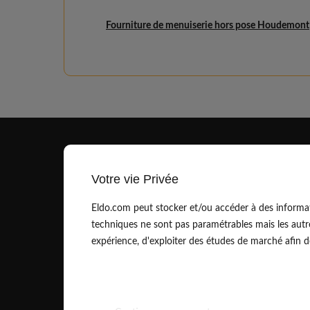
Fourniture de menuiserie hors pose Houdemont
Votre vie Privée
Eldo.com peut stocker et/ou accéder à des informat
techniques ne sont pas paramétrables mais les autr
contact@eldo.com
expérience, d'exploiter des études de marché afin de 
01.83.75.42.90