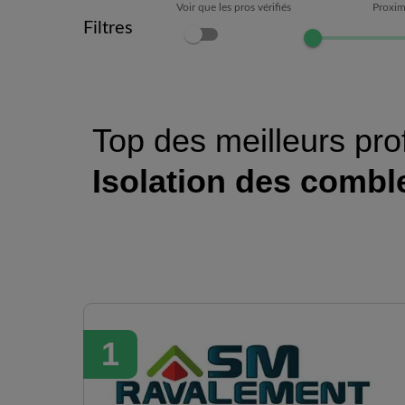
Voir que les pros vérifiés
Proxim
Filtres
Top des meilleurs pro
Isolation des combl
1