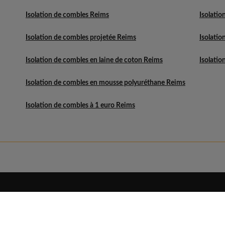
Isolation de combles Reims
Isolatio
Isolation de combles projetée Reims
Isolatio
Isolation de combles en laine de coton Reims
Isolatio
Isolation de combles en mousse polyuréthane Reims
Isolation de combles à 1 euro Reims
Eldo
Découvrir