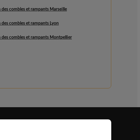
n des combles et rampants Marseille
n des combles et rampants Lyon
n des combles et rampants Montpellier
Professionnel