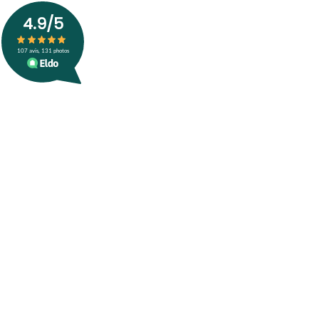
4.9
/5
107
avis, 131 photos