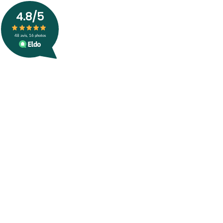
4.8
/5
48
avis, 16 photos