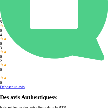
0,0
Aucun avis contrôlé
5
0
4
0
3
0
2
0
1
0
Déposer un avis
Des avis
Authentiques
Eldo est
leader des avis clients dans le BTP.