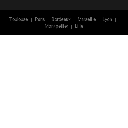
Toulouse
Paris
Bordeaux
Marseille
Lyon
Montpellier
Lille